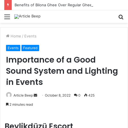
Benefits of Bilona Ghee Over Regular Ghee
Menu
S
fo
Home
/
Events
Events
Featured
Importance of a Good
Sound System and Lighting
in Events
Send
Article Beep
October 8, 2022
0
425
an
2 minutes read
email
Beylikdüzü Escort