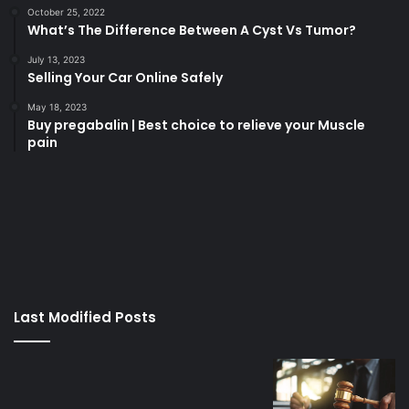
October 25, 2022
What’s The Difference Between A Cyst Vs Tumor?
July 13, 2023
Selling Your Car Online Safely
May 18, 2023
Buy pregabalin | Best choice to relieve your Muscle
pain
korsan
taksi
porno
izle
su
kaçağı
canlı
Last Modified Posts
casino