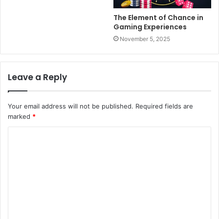
The Element of Chance in
Gaming Experiences
November 5, 2025
Leave a Reply
Your email address will not be published.
Required fields are
marked
*
C
o
m
m
e
n